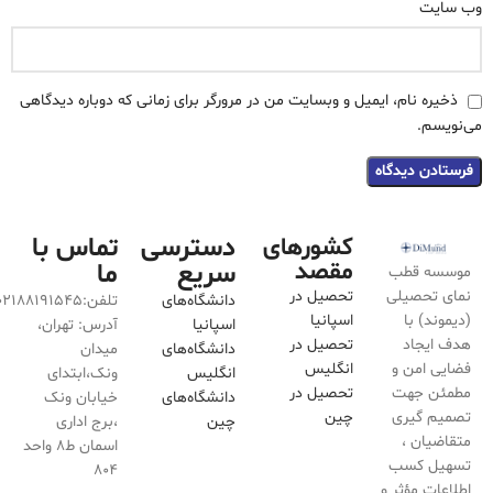
وب‌ سایت
ذخیره نام، ایمیل و وبسایت من در مرورگر برای زمانی که دوباره دیدگاهی
می‌نویسم.
دسترسی
تماس با
کشورهای
مقصد
سریع
ما
موسسه قطب
نمای تحصیلی
تحصیل در
دانشگاه‌های
تلفن:02188191545
(دیموند) با
اسپانیا
اسپانیا
آدرس: تهران،
هدف ایجاد
تحصیل در
دانشگاه‌های
میدان
فضایی امن و
انگلیس
انگلیس
ونک،ابتدای
مطمئن جهت
تحصیل در
دانشگاه‌های
خیابان ونک
تصمیم گیری
چین
چین
،برج اداری
متقاضیان ،
اسمان ط۸ واحد
تسهیل کسب
۸۰۴
اطلاعات مؤثر و