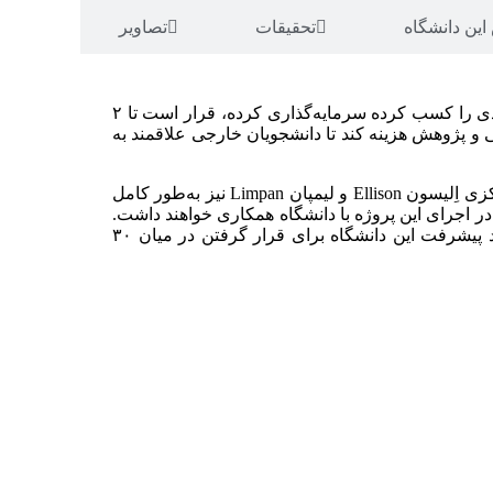
ین دانشگاه
تحقیقات
تصاویر
دانشگاه نورث‌آمبریا (Northumbria University) که طی دهه گذشته ۲۰۰میلیون پوند در پردیس دانشگاهی‌اش که جوایز متعددی را کسب کرده سرمایه‌گذاری کرده، قرار است تا ۲
تمام خدمات موردنیاز دانشجویان در یک محوطه مرکزی دانشجویی a Student Central Zone متمرکز شده و ساختمان‌های مرکزی اِلیسون Ellison و لیمپان Limpan نیز به‌طور کامل
ر اجرای این پروژه با دانشگاه همکاری خواهند داشت.
مسئولین دانشگاه امیدوارند این امر در رضایتمندی دانشجویان که امسال کاهش اندکی را تجربه کرده و موجب توقف روند پیشرفت این دانشگاه برای قرار گرفتن در میان ۳۰