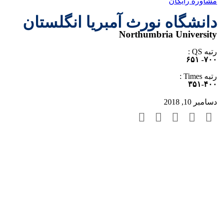
مشاوره رایگان
دانشگاه نورث ‌آمبریا انگلستان
Northumbria University
رتبه QS :
۷۰۰- ۶۵۱
رتبه Times :
۳۵۱-۴۰۰
دسامبر 10, 2018