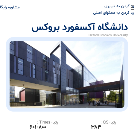
رد کردن به ناوبری
مشاوره رایگا
رد کردن به محتوای اصلی
دانشگاه آکسفورد بروکس
Oxford Brookes University
رتبه QS :
رتبه Times :
۶۰۱-۸۰۰
۳۸۳