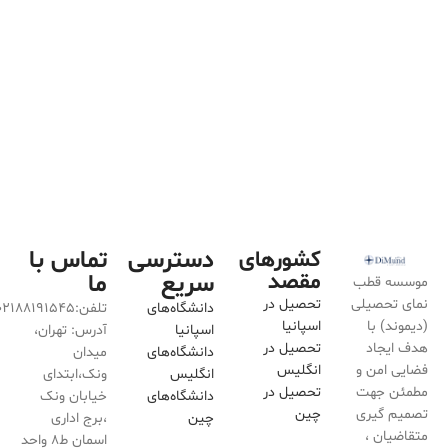
دسترسی
تماس با
کشورهای
مقصد
سریع
ما
موسسه قطب
نمای تحصیلی
تحصیل در
دانشگاه‌های
تلفن:02188191545
(دیموند) با
اسپانیا
اسپانیا
آدرس: تهران،
هدف ایجاد
تحصیل در
دانشگاه‌های
میدان
فضایی امن و
انگلیس
انگلیس
ونک،ابتدای
مطمئن جهت
تحصیل در
دانشگاه‌های
خیابان ونک
تصمیم گیری
چین
چین
،برج اداری
متقاضیان ،
اسمان ط۸ واحد