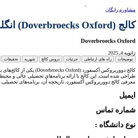
مشاوره رایگان
کالج (Doverbroecks Oxford) انگلستان
Doverbroecks Oxford
ژانویه 4, 2025
توضیحات
راه های ارتباطی
جزئیات
دروس کالج
شهریه
تحقیقات
کالج دووربروکس آکسفورد 
طراحی شده است. این کالج با ارائه برنامه‌های تحصیلی عالی و محیطی
معرفی کالج دووربروکس آکسفورد، تاریخچه آن، برنامه‌های تحصیلی، ا
ايميل
شماره تماس
نوع دانشگاه :