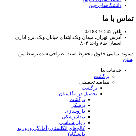
دانشگاه‌های چین
تماس با ما
تلفن:02188191545
آدرس: تهران، میدان ونک،ابتدای خیابان ونک ،برج اداری
اسمان ط۸ واحد ۸۰۴
دیموند. تمامی حقوق محفوظ است. طراحی شده توسط من
بستن
خدمات ما
برگشت
مقاصد تحصیلی
برگشت
تحصیل در انگلستان
برگشت
پزشکی
داروسازی
دندانپزشکی
روان‌ شناسی
کالج‌های انگلستان (آمادگی ورود به
دانشگاه)