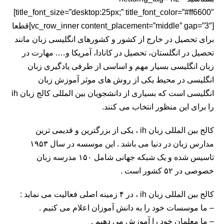
title_font_size=”desktop:25px;” title_font_color=”#ff6600″]
[vc_row_inner content_placement=”middle” gap=”3″]قطعا
برای تحصیل در خارج از کشور و کشورهای انگلیسی زبان مانند
تحصیل در انگلستان
،
تحصیل در کانادا
، آمریکا و…. مهارت در
زبان انگلیسی بسیار مهم و اساسی از طرفی یادگیری زبان
انگلیسی در محیط یکی از روش های موثر آموزش زبان
انگلیسی است که بسیاری از دانشجویان بین المللی کالج زبان ih
را برای این منظور انتخاب می کنند.
کالج بین المللی زبان ih ، یکی از بزرگترین و قدیمی ترین
مدارس زبان در دنیا می باشد . این موسسه در سال ۱۹۵۳
تاسیس شده و یک شبکه جهانی شامل ۱۵۰ مدرسه زبان
خصوصی در ۵۲ کشور است .
کالج بین المللی زبان ih ، در ۴ زمینه اصلی فعالیت می نماید :
– ما موسسات خود را به دانش آموزان اعلام می کنیم .
– ما معلمان خود را آموزش می دهیم .