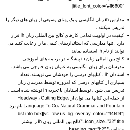
title_font_color=”#ff6600″]
مدارس ih زبان انگلیسی و یک پهنای وسیعی از زبان های دیگر را
تدریس میکنند .
کیفیت در اولویت تمامی کارهای کالج بین المللی زبان ih قرار
دارد . تنها مدارسی که استانداردهای کیفی ما را رعایت کنند می
توانند از نام ih استفاده نمایند
کالج بین المللی زبان ih پیشگام در برنامه های آموزشی
مدرسان برای زبان انگلیسی به عنوان زبان خارجی می باشد .
استادان ih ، کتابهای درسی را خودشان می نویسند. تعداد
بسیاری از کتابهای درسی که امروزه توسط مدرسان زبان
تدریس می شود ، توسط استادان با تجربه ih نوشته شده است .
از جمله این کتابها می توان از Headway ، Cutting Edge،
Language To Go، Natural Grammar and Fountain نام برد.
[vc_row us_bg_overlay_color=”#f4f4f4″][bsf-info-box
icon_size=”32″ title=”کالج بین المللی زبان ih را بیشتر
بشناسید” heading_tag=”h2″