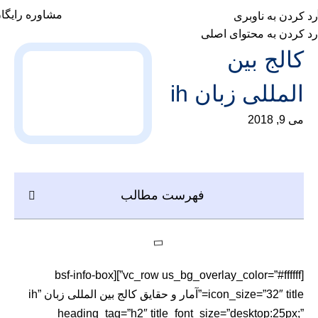
مشاوره رایگا
رد کردن به ناوبری
رد کردن به محتوای اصلی
کالج بین
المللی زبان ih
می 9, 2018
فهرست مطالب
[vc_row us_bg_overlay_color=”#ffffff”][bsf-info-box
icon_size=”32″ title=”آمار و حقایق کالج بین المللی زبان ih”
heading_tag=”h2″ title_font_size=”desktop:25px;”