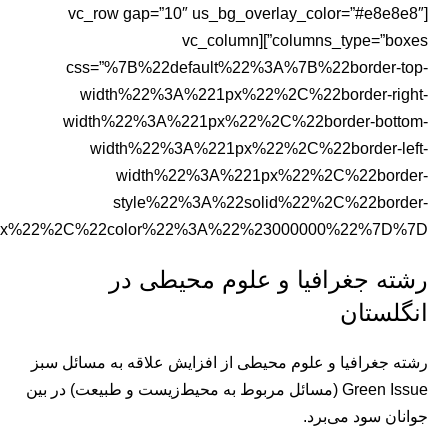
[vc_row gap=”10″ us_bg_overlay_color=”#e8e8e8″
columns_type=”boxes”][vc_column
css=”%7B%22default%22%3A%7B%22border-top-
width%22%3A%221px%22%2C%22border-right-
width%22%3A%221px%22%2C%22border-bottom-
width%22%3A%221px%22%2C%22border-left-
width%22%3A%221px%22%2C%22border-
style%22%3A%22solid%22%2C%22border-
px%22%2C%22color%22%3A%22%23000000%22%7D%7D”]
رشته جغرافیا و علوم محیطی در
انگلستان
رشته جغرافیا و علوم محیطی از افزایش علاقه به مسائل سبز
Green Issue (مسائل مربوط به محیط‌زیست و طبیعت) در بین
جوانان سود می‌برد.