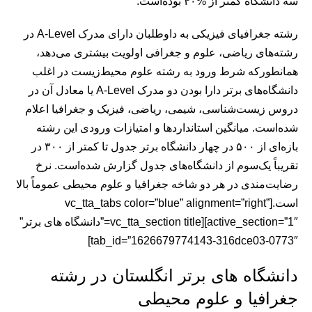
سه دانشگاه کمتر از %۴۰ بوده‌است.
رشته جغرافیای فیزیکی به داوطلبان دارای مدرک A-Level در
رشته‌های ریاضی، علوم و جغرافی اولویت بیشتری می‌دهد،
همانطورکه شرط ورود به رشته علوم محیط‌زیست در اغلب
دانشگاه‌های برتر دارا بودن دو مدرک A-Level یا معادل آن در
دروس زیست‌شناسی، شیمی، ریاضی، فیزیک و جغرافیا اعلام
شده‌است. میانگین استانداردها و امتیازات ورودی این رشته
بازه‌ای‌ از ۵۰۰ در چهار دانشگاه برتر جدول تا کمتر از ۳۰۰ در
تقریباً یک‌سوم از دانشگاه‌های جدول گزارش شده‌است. نرخ
رضایت‌مندی در هر دو شاخه جغرافیا و علوم محیطی عموماً بالا
است.[vc_tta_tabs color=”blue” alignment=”right”
active_section=”1″][vc_tta_section title=”دانشگاه های برتر”
tab_id=”1626679774143-316dce03-0773″]
دانشگاه های برتر انگلستان در رشته
جغرافیا و علوم محیطی